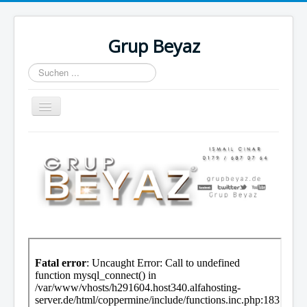
Grup Beyaz
Suchen
...
Navigation
an/aus
Anasayfa
İletişim
Resim Galerisi
Linkler